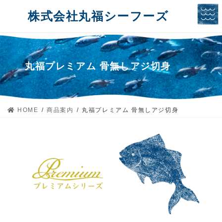
コ
ナ
株式会社丸福シーフーズ
ン
ビ
テ
ゲ
ン
ー
ツ
シ
へ
ョ
丸福プレミアム 骨無しアジ切身
ス
ン
キ
に
ッ
移
HOME
商品案内
丸福プレミアム 骨無しアジ切身
プ
動